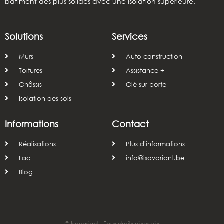
bâtiment des plus solides avec une isolation supérieure.
Solutions
Services
Murs
Auto construction
Toitures
Assistance +
Châssis
Clé-sur-porte
Isolation des sols
Informations
Contact
Réalisations
Plus d'informations
Faq
info@isovariant.be
Blog
© Isovariant - Tous droits réservés