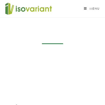
MENU
Réalisations
De la plus classique à la plus époustouflante, chacune des
réalisations ci-dessous brille par son authenticité. Pas de
photo prise sur internet. Juste l’aventure de nos clients pas
à pas, bloc après bloc …