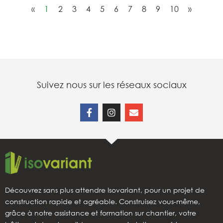
«
1
2
3
4
5
6
7
8
9
10
»
Suivez nous sur les réseaux sociaux
Découvrez sans plus attendre Isovariant, pour un projet de
construction rapide et agréable. Construisez vous-même,
grâce à notre assistance et formation sur chantier, votre