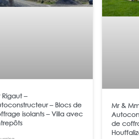
 Rigaut –
toconstructeur – Blocs de
Mr & Mm
ffrage isolants – Villa avec
Autocons
trepôts
de coffr
Houffali
uraing