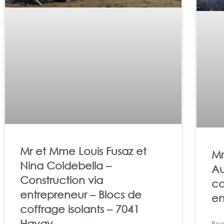
Mr et Mme Louis Fusaz et
Mr
Nina Coldebella –
Au
Construction via
co
entrepreneur – Blocs de
en
coffrage isolants – 7041
Havay
Bea