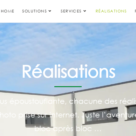
HOME
SOLUTIONS
SERVICES
RÉALISATIONS
Réalisations
lus époustouflante, chacune des réalis
oto prise sur internet. Juste l’aventu
bloc après bloc …