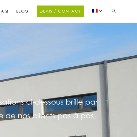
FAQ
BLOG
DEVIS / CONTACT
ations ci-dessous brille par
re de nos clients pas à pas,