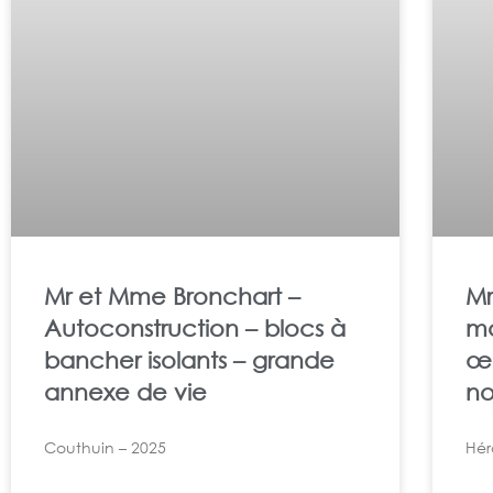
Mr et Mme Bronchart –
Mr
Autoconstruction – blocs à
ma
bancher isolants – grande
œu
annexe de vie
no
Couthuin – 2025
Hér