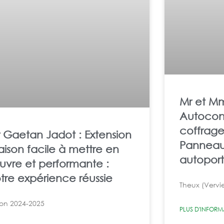
Mr et M
Autocons
coffrage 
 Gaetan Jadot : Extension
Panneaux
ison facile à mettre en
autoporta
vre et performante :
tre expérience réussie
Theux (Vervie
on 2024-2025
PLUS D'INFORM