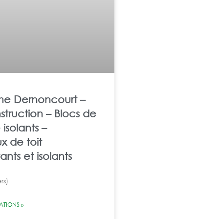
me Dernoncourt –
truction – Blocs de
isolants –
 de toit
nts et isolants
rs)
ATIONS »