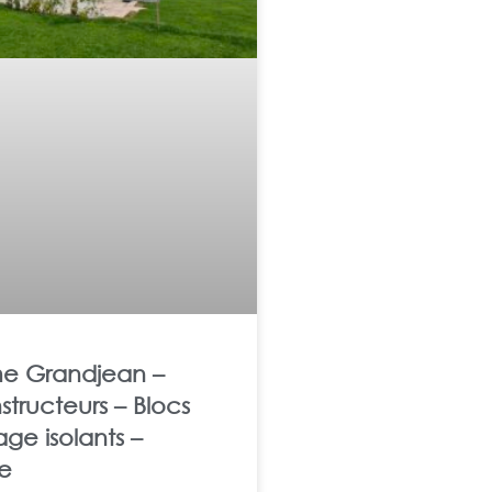
e Grandjean –
tructeurs – Blocs
age isolants –
ze