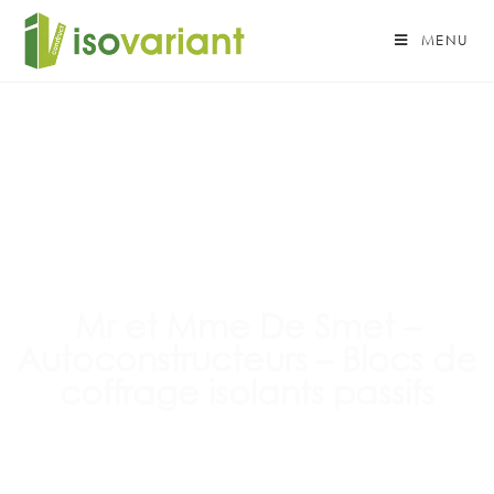
MENU
Mr et Mme De Smet –
Autoconstructeurs – Blocs de
coffrage isolants passifs