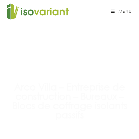
MENU
Arco Villa – Entreprise de
construction – Bureaux –
Blocs de coffrage isolants
passifs