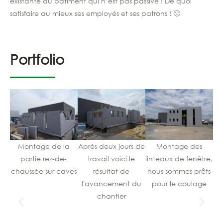
existante du bâtiment qui n’est pas passive
! De quoi
satisfaire au mieux ses employés et ses patrons ! 🙂
Portfolio
Montage de la
Après deux jours de
Montage des
Co
partie rez-de-
travail voici le
linteaux de fenêtre,
chaussée sur caves
résultat de
nous sommes prêts
l'avancement du
pour le coulage
chantier