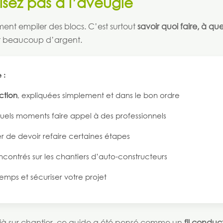
isez pas à l’aveugle
ment empiler des blocs. C’est surtout
savoir quoi faire, à q
et beaucoup d’argent.
 :
ction
, expliquées simplement et dans le bon ordre
uels moments faire appel à des professionnels
r de devoir refaire certaines étapes
ncontrés sur les chantiers d’auto-constructeurs
mps et sécuriser votre projet
jà sur chantier, ce guide a été pensé comme un
fil conduc