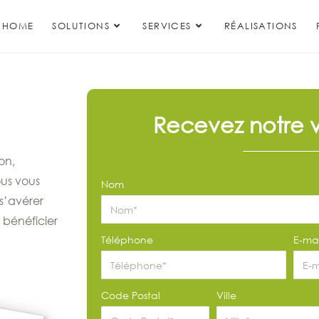
HOME
SOLUTIONS
SERVICES
RÉALISATIONS
Recevez notre v
on,
ous vous
Nom
s’avérer
 bénéficier
Téléphone
E-mai
Code Postal
Ville