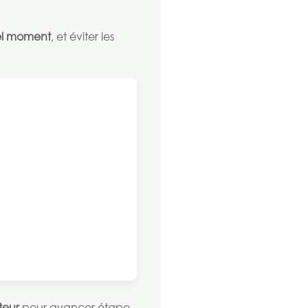
uel moment
, et éviter les
teur
pour avancer étape