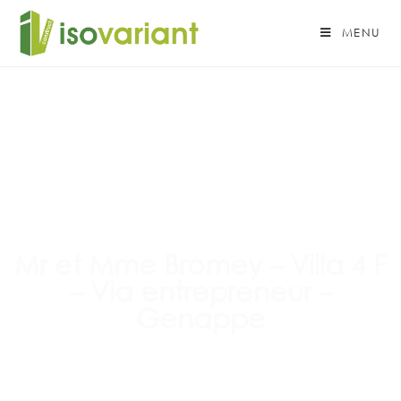
MENU
Mr et Mme Bromey – Villa 4 F
– Via entrepreneur –
Genappe