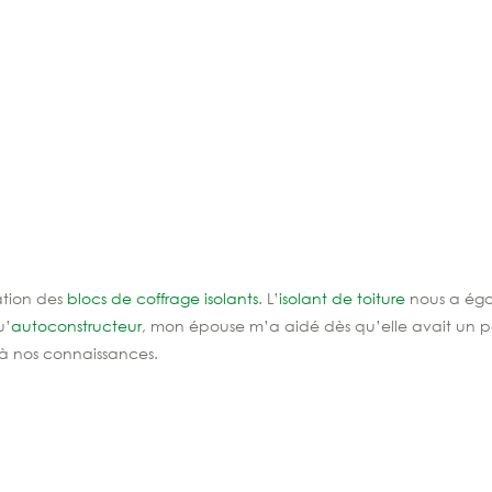
ation des
blocs de coffrage isolants
. L’
isolant de toiture
nous a égal
u’
autoconstructeur
, mon épouse m’a aidé
dès
qu
’
elle avait
un p
à nos connaissances.