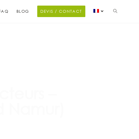
FAQ
BLOG
DEVIS / CONTACT
teurs –
d Namur)