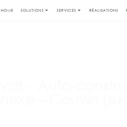
HOME
SOLUTIONS
SERVICES
RÉALISATIONS
at – Auto-construc
nnexe – Couvin (su