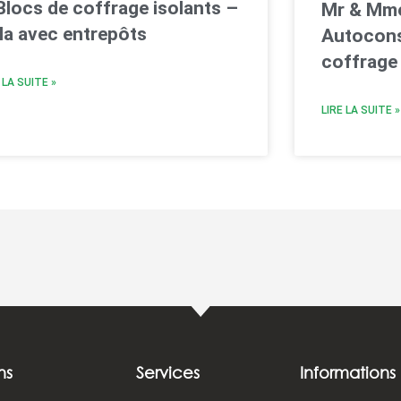
Blocs de coffrage isolants –
Mr & Mme
lla avec entrepôts
Autocons
coffrage 
 LA SUITE »
LIRE LA SUITE »
ns
Services
Informations