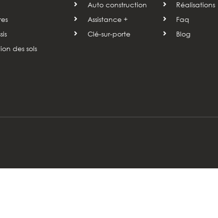
Auto construction
Réalisations
res
Assistance +
Faq
is
Clé-sur-porte
Blog
tion des sols