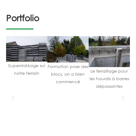
Portfolio
Superstokkage sur
Formation pose des
Le ferraillage pour
notre terrain
blocs, on a bien
les hourdis à barres
commencé
dépassantes
Pe
d