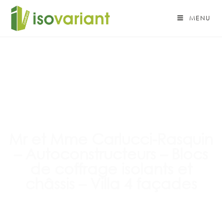
MENU
Mr et Mme Carlucci-Rasquin
– Autoconstructeurs – Blocs
de coffrage isolants et
châssis – Villa 4 façades