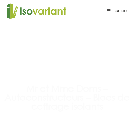
MENU
Mr et Mme Doms –
Autoconstructeurs – Blocs de
coffrage isolants