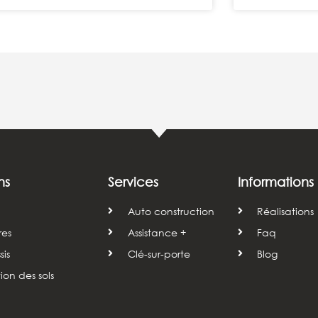
ns
Services
Informations
Auto construction
Réalisations
res
Assistance +
Faq
is
Clé-sur-porte
Blog
tion des sols