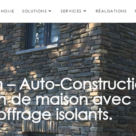
HOME
SOLUTIONS
SERVICES
RÉALISATIONS
 – Auto-Construct
n de maison avec l
ffrage isolants.