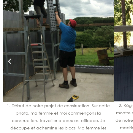
2. Rég
1. Début de notre projet de construction. Sur cette
montre n
photo, ma femme et moi commençons la
de notre
construction. Travailler à deux est efficace. Je
madrie
découpe et achemine les blocs. Ma femme les