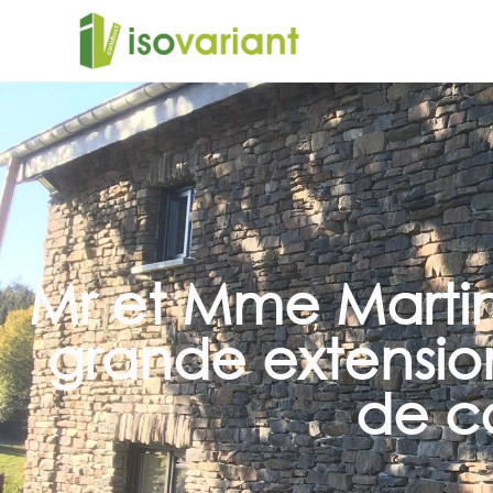
Mr et Mme Martin
grande extensio
de co