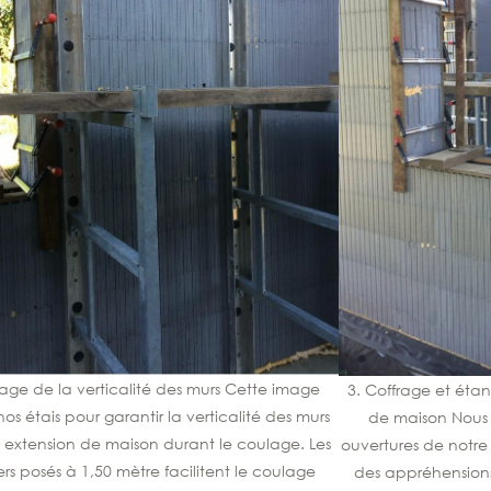
lage de la verticalité des murs Cette image
3. Coffrage et éta
os étais pour garantir la verticalité des murs
de maison Nous 
 extension de maison durant le coulage. Les
ouvertures de notre
rs posés à 1,50 mètre facilitent le coulage
des appréhensions 