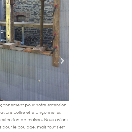
4. Gros-œuvre achevé de notr
Sur cette photo, le gros-œuvre
sont posés et le béton coulé. 
madriers (sablière, intermédiair
autoportant. On voit ainsi
construction et le gain d'espa
nçonnement pour notre extension
avons coffré et étançonné les
 extension de maison. Nous avions
pour le coulage, mais tout s'est