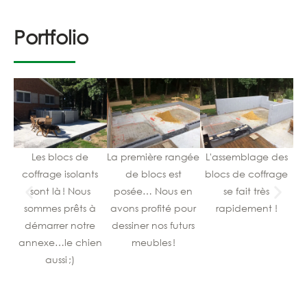
Portfolio
Les blocs de
La première rangée
L'assemblage des
L
coffrage isolants
de blocs est
blocs de coffrage
sont là ! Nous
posée… Nous en
se fait très
sommes prêts à
avons profité pour
rapidement !
f
démarrer notre
dessiner nos futurs
pl
annexe…le chien
meubles !
aussi ;)