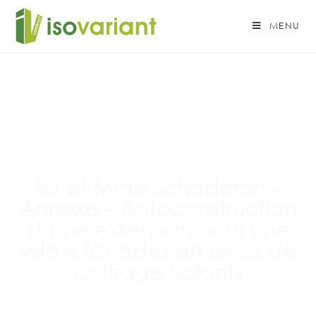
MENU
Mr et Mme Schaderon –
Annexe – Autoconstruction
d’une extension pour une
villa 4 facades en blocs de
coffrage isolants