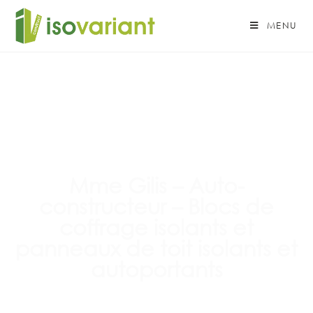
MENU
Mme Gilis – Auto-
constructeur – Blocs de
coffrage isolants et
panneaux de toit isolants et
autoportants