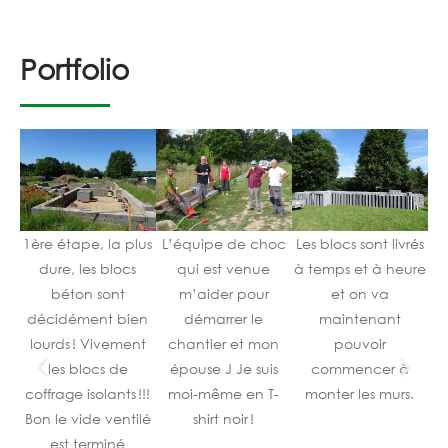
Portfolio
1ère étape, la plus
L’équipe de choc
Les blocs sont livrés
Co
dure, les blocs
qui est venue
à temps et à heure
béton sont
m’aider pour
et on va
n
décidément bien
démarrer le
maintenant
lourds ! Vivement
chantier et mon
pouvoir
l’
les blocs de
épouse J Je suis
commencer à
coffrage isolants !!!
moi-même en T-
monter les murs.
vi
Bon le vide ventilé
shirt noir !
est terminé
lo