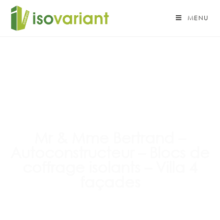
MENU
Mr & Mme Bertrand –
Autoconstructeur – Blocs de
coffrage isolants – Villa 4
façades