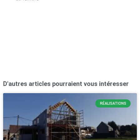
(F
g
l
D'autres articles pourraient vous intéresser
RÉALISATIONS