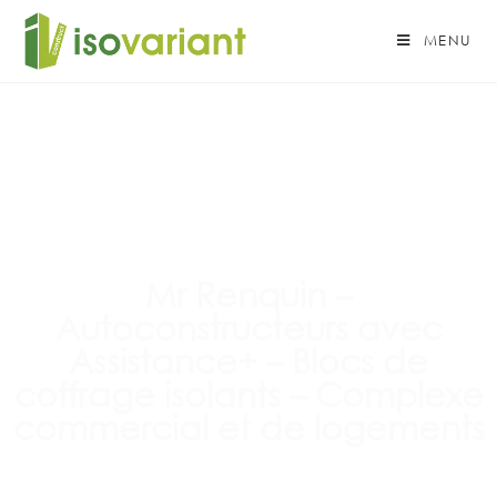
MENU
Mr Renquin –
Autoconstructeurs avec
Assistance+ – Blocs de
coffrage isolants – Complexe
commercial et de logements