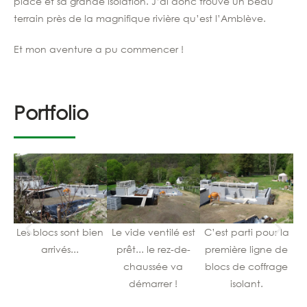
place et s
a grande
isolation
.
J’ai donc trouvé un beau
terrain près de l
a magnifique
rivière qu’est l’Amblève
.
Et mon aventure a pu commencer
!
Portfolio
Les blocs sont bien
Le vide ventilé est
C’est parti pour la
Pr
arrivés...
prêt... le rez-de-
première ligne de
chaussée va
blocs de coffrage
démarrer !
isolant.