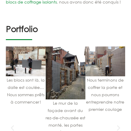
blocs de coffrage isolants
, nous avons donc été conquis !
Portfolio
Les blocs sont là, la
Nous terminons de
La
dalle est coulée…
coffrer la porte et
a 
Nous sommes prêts
nous pourrons
à commencer !
entreprendre notre
Le mur de la
premier coulage
façade avant du
rez-de-chaussée est
monté, les portes