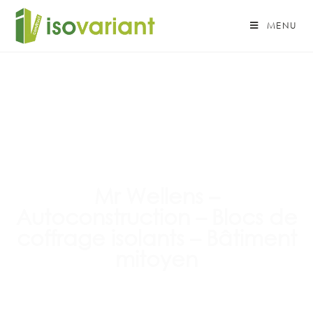
MENU
Mr Wellens –
Autoconstruction – Blocs de
coffrage isolants – Bâtiment
mitoyen