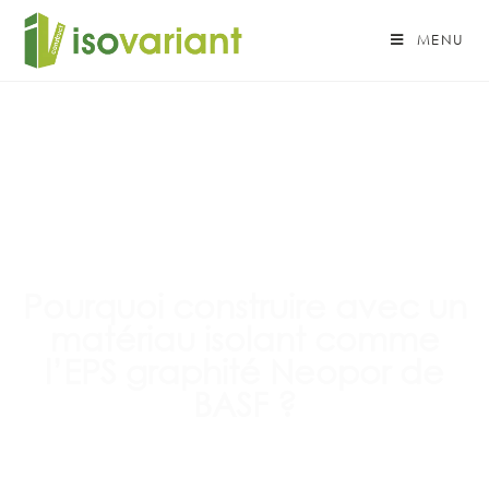
MENU
Pourquoi construire avec un
matériau isolant comme
l’EPS graphité Neopor de
BASF ?