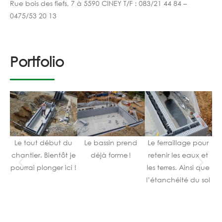
Rue bois des fiefs, 7 à 5590 CINEY T/F : 083/21 44 84 –
0475/53 20 13
Portfolio
Le tout début du
Le bassin prend
Le ferraillage pour
chantier. Bientôt je
déjà forme !
retenir les eaux et
pourrai plonger ici !
les terres. Ainsi que
p
l’étanchéité du sol
d