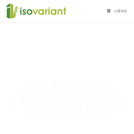
MENU
Projet d’une piscine
intérieure en blocs de
coffrage isolants, réalisation
signée « AUSE SPRL »