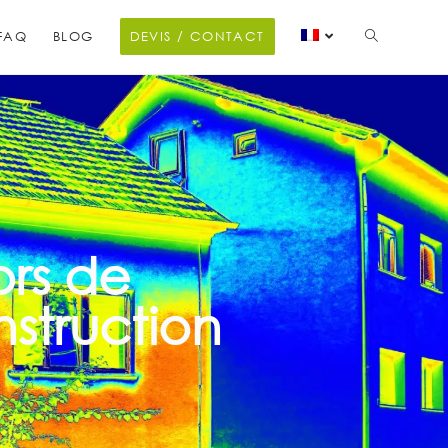
FAQ
BLOG
DEVIS / CONTACT
ors de
nstruction