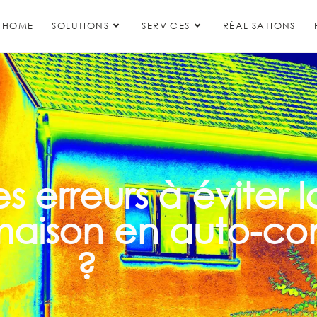
HOME
SOLUTIONS
SERVICES
RÉALISATIONS
s erreurs à éviter l
 maison en auto-co
?