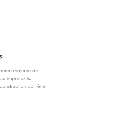
s
 source majeure de
ssi importants.
construction doit être