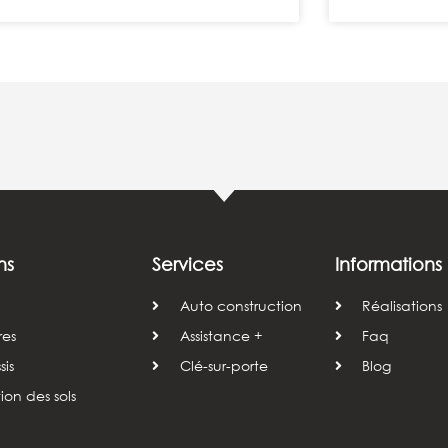
ns
Services
Informations
Auto construction
Réalisations
res
Assistance +
Faq
is
Clé-sur-porte
Blog
tion des sols