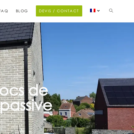
FAQ
BLOG
DEVIS / CONTACT
locs de
 passive