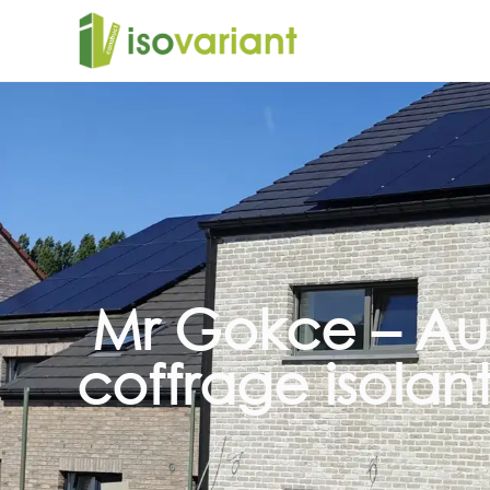
Mr Gokce – Aut
coffrage isolant