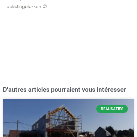
bekistingblokken 😊
ha
i
be
h
D'autres articles pourraient vous intéresser
REALISATIES