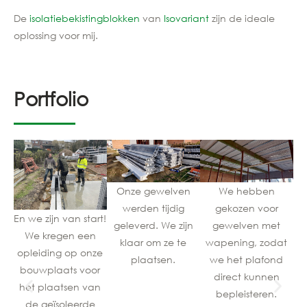
De
isolatiebekistingblokken
van
Isovariant
zijn de ideale
oplossing voor mij.
Portfolio
Onze gewelven
We hebben
werden tijdig
gekozen voor
En we zijn van start!
geleverd. We zijn
gewelven met
We kregen een
klaar om ze te
wapening, zodat
opleiding op onze
p
plaatsen.
we het plafond
bouwplaats voor
direct kunnen
het plaatsen van
w
bepleisteren.
de geïsoleerde