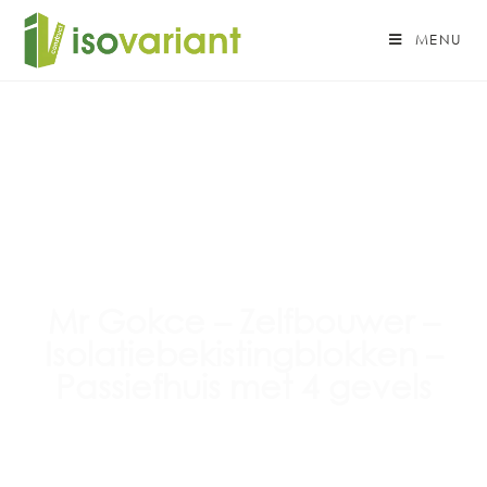
MENU
Mr Gokce – Zelfbouwer –
Isolatiebekistingblokken –
Passiefhuis met 4 gevels