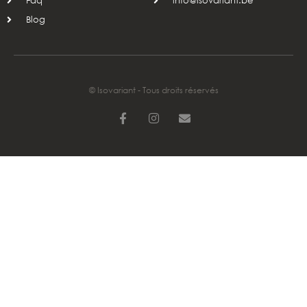
Faq
info@isovariant.be
Blog
© Isovariant - Tous droits réservés