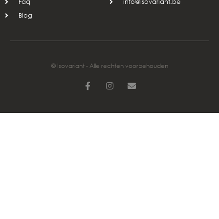
Faq
info@isovariant.be
Blog
© Isovariant - Alle rechten voorbehouden