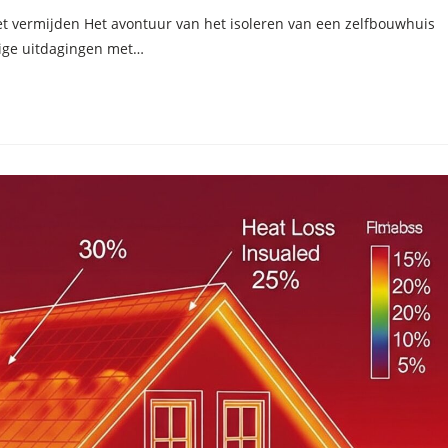
et vermijden Het avontuur van het isoleren van een zelfbouwhuis
dige uitdagingen met…