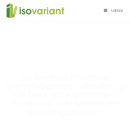
MENU
De heer en mevrouw
Laenen-Bierberg – Sleutel op
de Deur via Aannemer –
Aanbouw met isolerende
bekistingsblokken