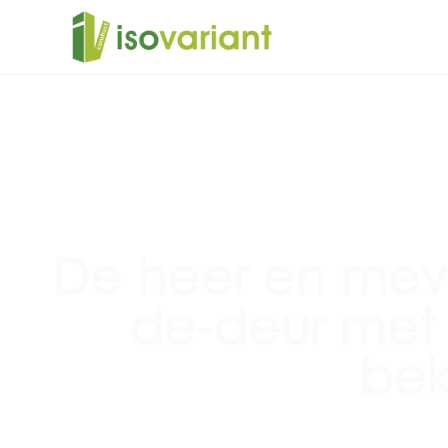
De heer en mevr
de-deur met
bek