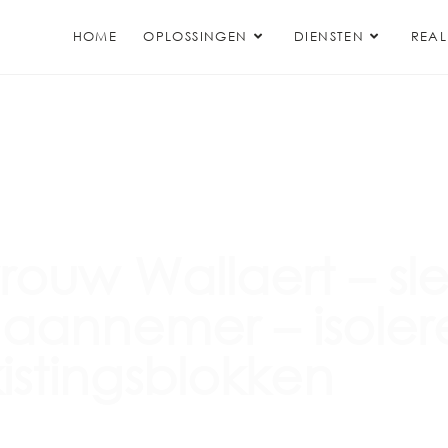
HOME
OPLOSSINGEN
DIENSTEN
REAL
ouw Wallaert – sle
 aannemer – isole
istingsblokken