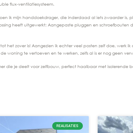
ble flux-ventilatiesysteem.
toen ik mijn handdoekdrager, die inderdaad al iets zwaarder is, 
plossing heeft uitgewerkt; Aangepaste pluggen en schroefbouten
ot het zover is! Aangezien ik echter veel posten zelf doe, werk ik
de woning te vertoeven en te werken, zelfs al is er nog geen ver
r die je deelt voor zelfbouw, perfect haalbaar met isolerende b
REALISATIES