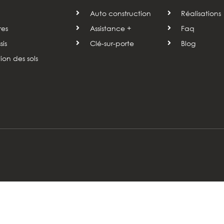
Auto construction
Réalisations
res
Assistance +
Faq
is
Clé-sur-porte
Blog
tion des sols