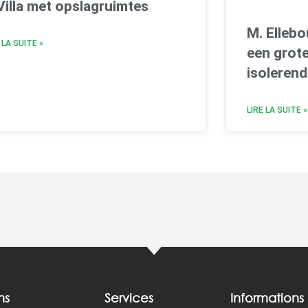
Villa met opslagruimtes
M. Elleb
 LA SUITE »
een grot
isolerend
LIRE LA SUITE »
ns
Services
Informations