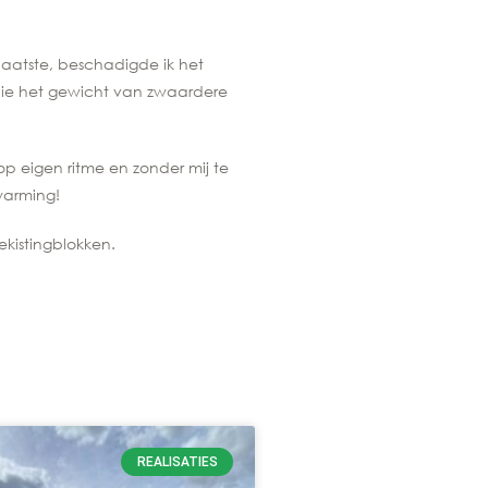
plaatste, beschadigde ik het
 die het gewicht van zwaardere
 op eigen ritme en zonder mij te
warming!
ekistingblokken.
REALISATIES