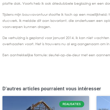
platte dak. Voorts heb ik ook driedubbele beglazing en een dou
Tijdens mijn bouwavontuur stootte ik toch op een moeilijkheid; 
stucwerk. Ik meldde dit aan Isovariant, die ondertussen een o
voorwerpen kunnen dragen.
De verhuizing is gepland voor januari 2014, ik kan niet wachten t
overhaasten voort. Het is trouwens nu al erg aangenaam om in 
Een aantrekkelijke formule: sleutel-op-de-deur met een aanneme
D'autres articles pourraient vous intéresser
REALISATIES