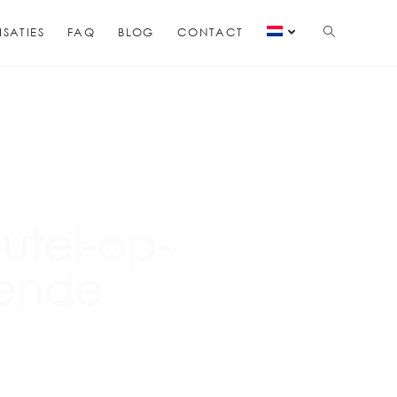
ISATIES
FAQ
BLOG
CONTACT
utel-op-
rende