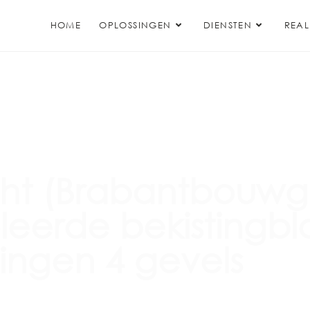
HOME
OPLOSSINGEN
DIENSTEN
REAL
ht (Brabantbouwgr
leerde bekistingbl
ingen 4 gevels