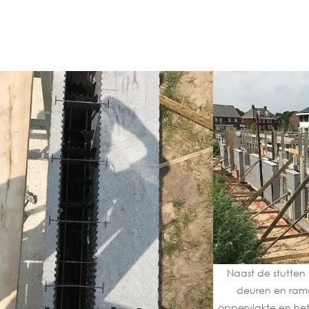
Naast de stutte
deuren en rame
oppervlakte en het 