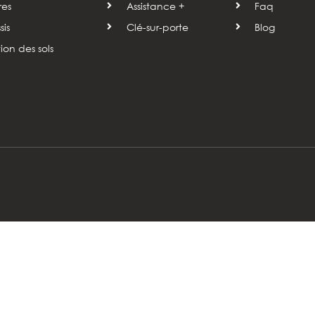
res
Assistance +
Faq
is
Clé-sur-porte
Blog
tion des sols