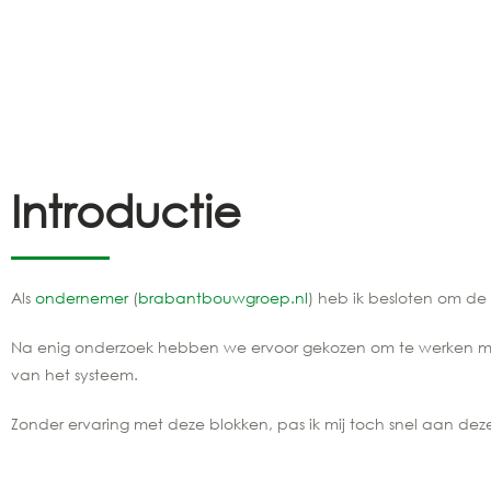
Introductie
Als
ondernemer
(
brabantbouwgroep.nl
)
heb
ik
besloten
om de w
Na enig onderzoek hebben we ervoor gekozen om te werken 
van het systeem.
Zonder ervaring met deze blokken, pas ik mij toch snel a
an
dez