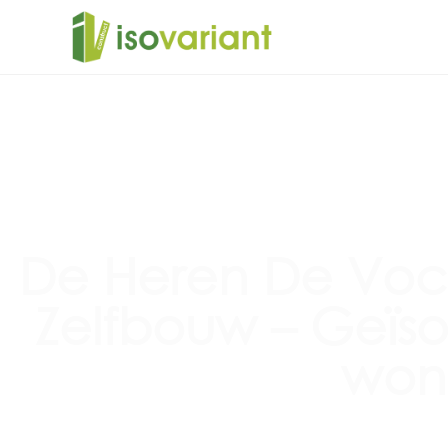
De Heren De Voc
Zelfbouw – Geïso
won