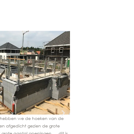
De afdichting van de kruipke
gemaak
n hebben we de hoeken van de
n afgedicht gezien de grote
grote aantal openingen, ... dit is