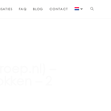
ISATIES
FAQ
BLOG
CONTACT
oep.nl) –
okken – 2