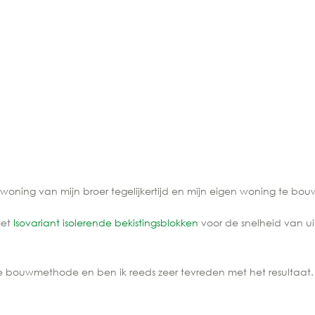
oning van mijn broer tegelijkertijd
en
mijn eigen
woning
te bou
met
Isovariant
isolerende bekistingsblokken
voor de snelheid van uit
e
bouwmethode
en ben
ik reeds
zeer tevreden met het resultaat.