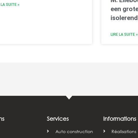
 LA SUITE »
een grot
isolerend
LIRE LA SUITE »
ns
Services
Informations
Auto construction
Réalisations