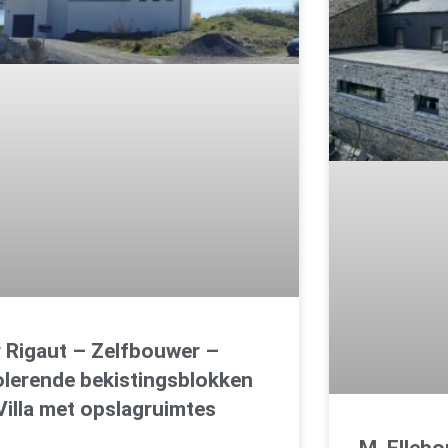
 Rigaut – Zelfbouwer –
olerende bekistingsblokken
Villa met opslagruimtes
M. Elleb