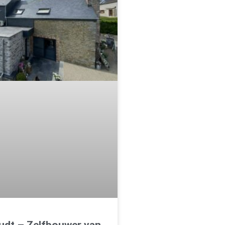
oudt – Zelfbouwer van