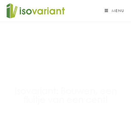
MENU
Isovariant: Bouwen, een
fluitje van een cent!