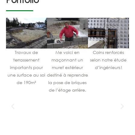
Travaux de
Me voici en
Coins renforcés
terrassement
maçonnant un
selon notre étude
r
importants pour
muret extérieur
d’ingénieurs !
d
une surface au sol
destiné à reprendre
de 190m²
la pose de briques
de l’étage arrière.