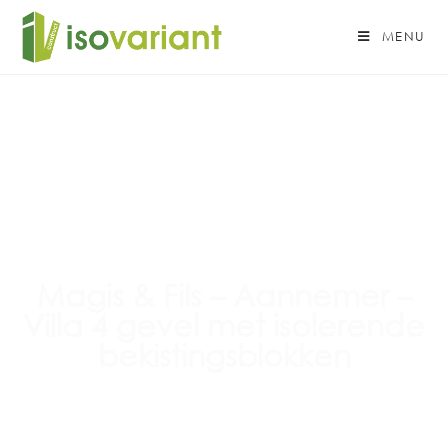
MENU
Magis & Fils – Aannemer –
Villa 4 gevel met isolerende
bekistingsblokken