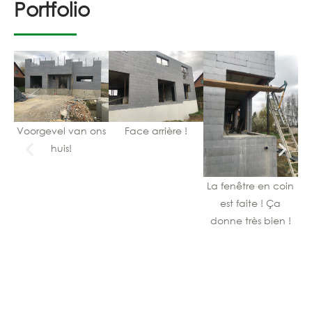
Portfolio
Voorgevel van ons
Face arrière !
huis!
La fenêtre en coin
L
est faite ! Ça
de
donne très bien !