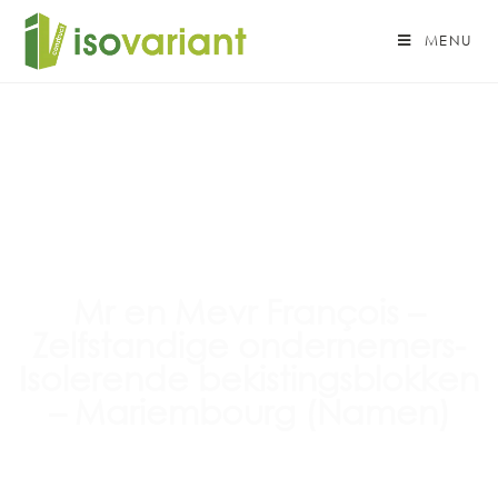
MENU
Mr en Mevr François –
Zelfstandige ondernemers-
Isolerende bekistingsblokken
– Mariembourg (Namen)