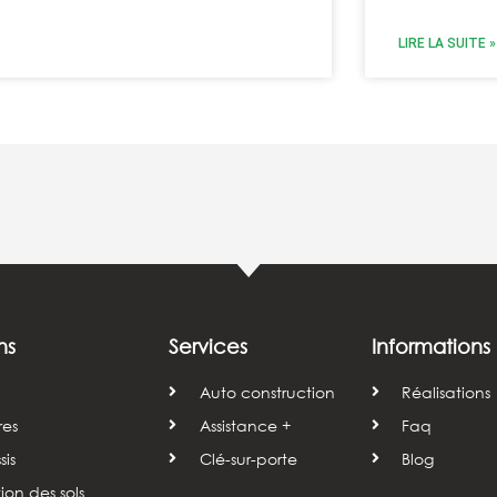
LIRE LA SUITE »
ns
Services
Informations
Auto construction
Réalisations
res
Assistance +
Faq
is
Clé-sur-porte
Blog
tion des sols