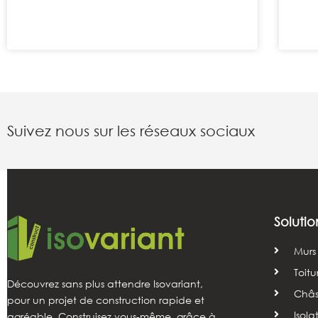
Suivez nous sur les réseaux sociaux
Solutio
Murs
Toitu
Découvrez sans plus attendre Isovariant,
Châss
pour un projet de construction rapide et
Isola
agréable. Construisez vous-même, grâce à