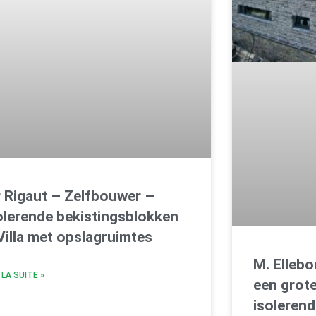
 Rigaut – Zelfbouwer –
olerende bekistingsblokken
Villa met opslagruimtes
M. Elleb
 LA SUITE »
een grot
isolerend