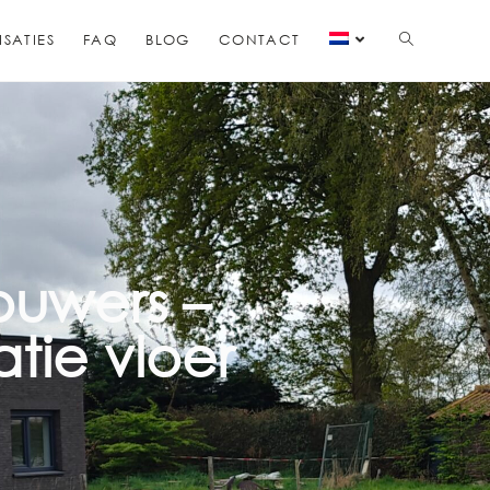
ISATIES
FAQ
BLOG
CONTACT
ouwers –
atie vloer