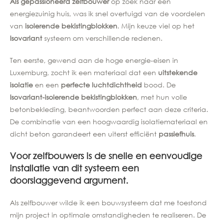
Als gepassioneerd zelfbouwer
op zoek naar een
energiezuinig huis, was ik snel overtuigd van de voordelen
van
isolerende bekistingblokken
. Mijn keuze viel op het
Isovariant
systeem om verschillende redenen.
Ten eerste, gewend aan de hoge energie-eisen in
Luxemburg, zocht ik een materiaal dat een
uitstekende
isolatie
en een
perfecte luchtdichtheid
bood. De
Isovariant-isolerende bekistingblokken
, met hun volle
betonbekleding, beantwoorden perfect aan deze criteria.
De combinatie van een hoogwaardig isolatiemateriaal en
dicht beton garandeert een uiterst efficiënt
passiefhuis
.
Voor zelfbouwers
is de
snelle en eenvoudige
installatie
van dit systeem een
doorslaggevend argument.
Als zelfbouwer wilde ik een bouwsysteem dat me toestond
mijn project in optimale omstandigheden te realiseren. De