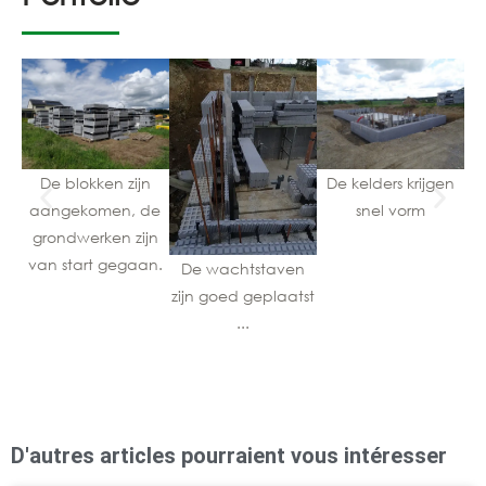
De blokken zijn
De kelders krijgen
aangekomen, de
snel vorm
b
grondwerken zijn
vo
van start gegaan.
ki
De wachtstaven
zijn goed geplaatst
...
D'autres articles pourraient vous intéresser