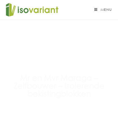
MENU
Mr en Mvr Maraga –
Zelfbouwer – Isolerende
bekistingblokken