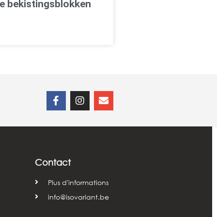
e bekistingsblokken
Contact
Plus d'informations
info@isovariant.be