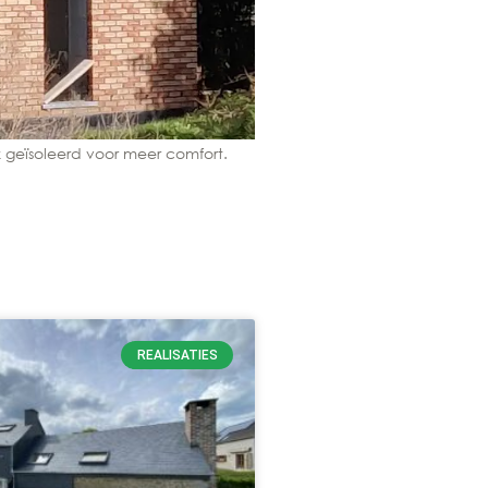
 geïsoleerd voor meer comfort.
De raamcontouren zijn z
REALISATIES