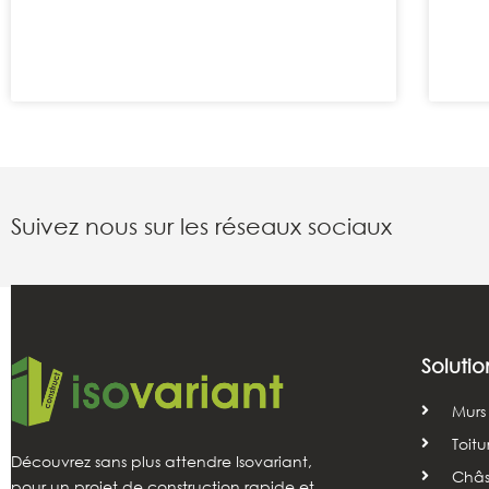
Suivez nous sur les réseaux sociaux
Solutio
Murs
Toitu
Découvrez sans plus attendre Isovariant,
Châss
pour un projet de construction rapide et