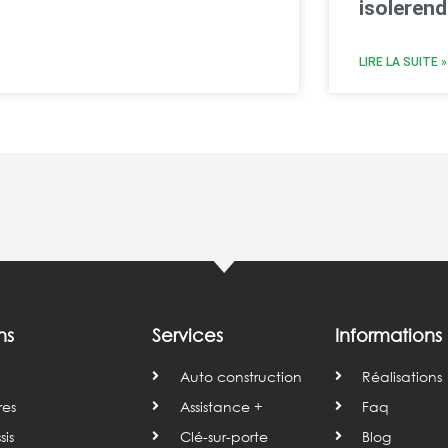
isolerend
LIRE LA SUITE »
ns
Services
Informations
Auto construction
Réalisations
res
Assistance +
Faq
is
Clé-sur-porte
Blog