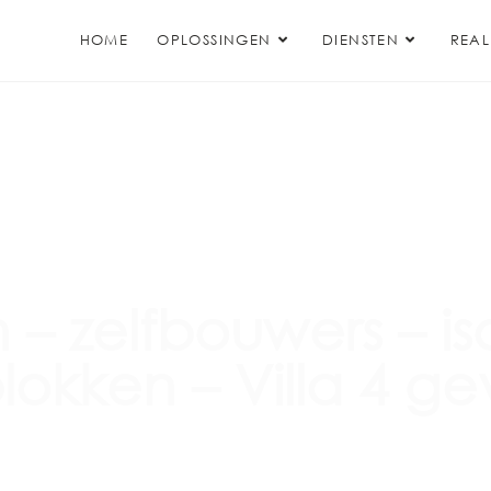
HOME
OPLOSSINGEN
DIENSTEN
REAL
 – zelfbouwers – i
lokken – Villa 4 ge