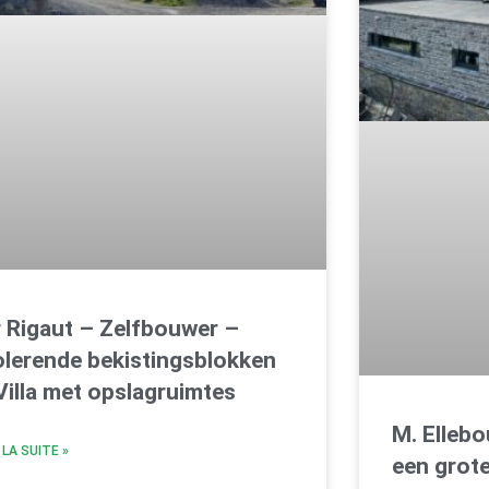
 Rigaut – Zelfbouwer –
olerende bekistingsblokken
Villa met opslagruimtes
M. Elleb
 LA SUITE »
een grot