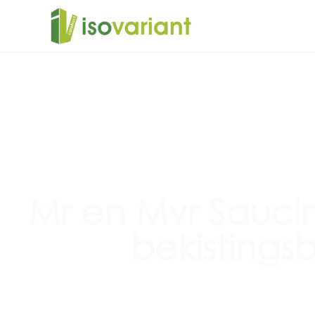
Mr en Mvr Saucin
bekistingsb