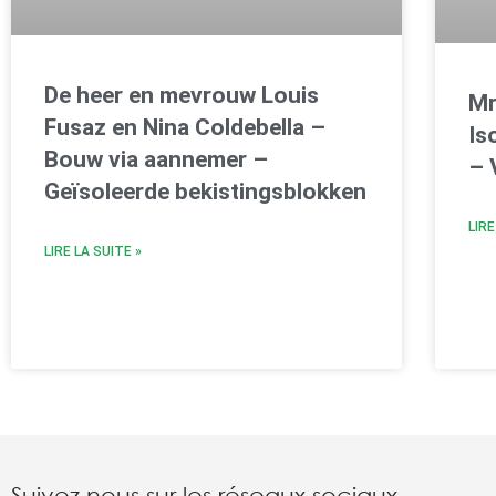
De heer en mevrouw Louis
Mr
Fusaz en Nina Coldebella –
Is
Bouw via aannemer –
– 
Geïsoleerde bekistingsblokken
LIRE
LIRE LA SUITE »
Suivez nous sur les réseaux sociaux