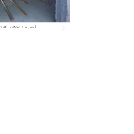
erf is zeer netjes !
De ruwbouw is bijna