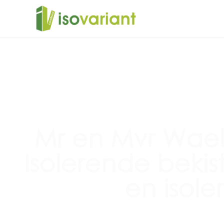
Mr en Mvr Waele
Isolerende bekis
en isol