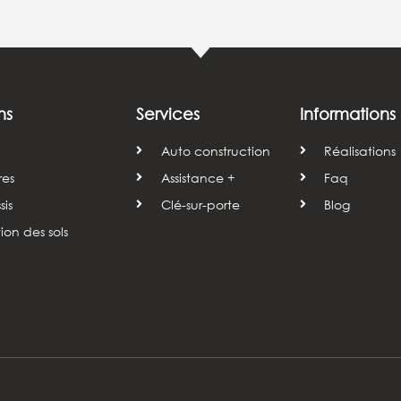
ns
Services
Informations
Auto construction
Réalisations
res
Assistance +
Faq
is
Clé-sur-porte
Blog
tion des sols