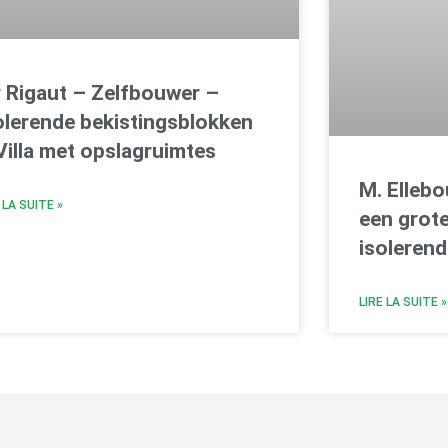
 Rigaut – Zelfbouwer –
olerende bekistingsblokken
Villa met opslagruimtes
M. Elleb
 LA SUITE »
een grot
isolerend
LIRE LA SUITE »