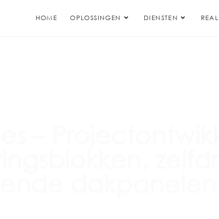
HOME
OPLOSSINGEN
DIENSTEN
REAL
s – Projectontwik
tingsblokken, zelf
erende dakpanelen