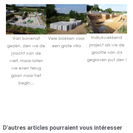
Indrukwekkend
Van bovenaf
Vele blokken voor
project als we de
gezien, zien we de
een grote villa
br
grootte van de
pracht van de
gegraven put zien !
werf, maar laten
we even terug
gaan naar het
begin...
D'autres articles pourraient vous intéresser