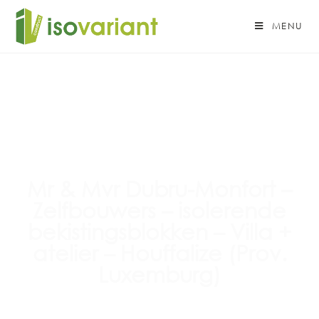
MENU
Mr & Mvr Dubru-Monfort –
Zelfbouwers – isolerende
bekistingsblokken – Villa +
atelier – Houffalize (Prov.
Luxemburg)