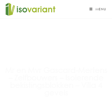
MENU
Mr en Mvr Gascard-Mertens
– Zelfbouwers – Isolerende
bekistingsblokken – Villa 4
gevels