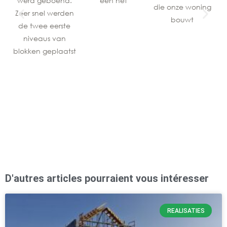
werd geboend.
een net
be
die onze woning
Zeer snel werden
bouwt
de twee eerste
niveaus van
blokken geplaatst
D'autres articles pourraient vous intéresser
REALISATIES