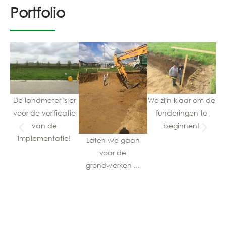
Portfolio
De landmeter is er
We zijn klaar om de
voor de verificatie
funderingen te
van de
beginnen!
implementatie!
Laten we gaan
De
voor de
d
grondwerken ...