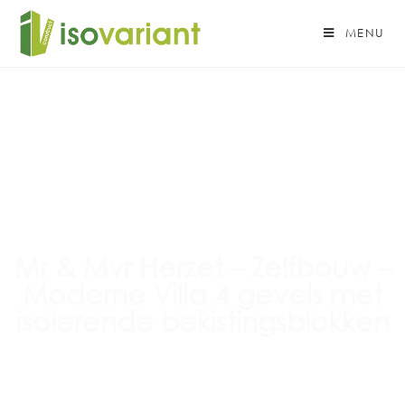
MENU
Mr & Mvr Herzet – Zelfbouw –
Moderne Villa 4 gevels met
isolerende bekistingsblokken