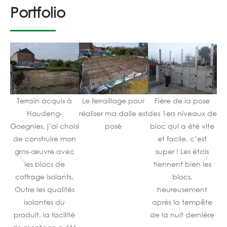
Portfolio
Terrain acquis à
Le ferraillage pour
Fière de la pose
Houdeng-
réaliser ma dalle est
des 1ers niveaux de
d
Goegnies, j’ai choisi
posé
bloc qui a été vite
ce
de construire mon
et facile, c’est
gros-œuvre avec
super ! Les étais
les blocs de
tiennent bien les
coffrage isolants.
blocs,
Outre les qualités
heureusement
isolantes du
après la tempête
produit, la facilité
de la nuit dernière