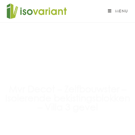
MENU
Mvr Decot – Zelfbouwster –
Isolerende bekistingsblokken
– Villa 3 gevel