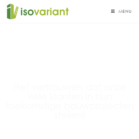
MENU
Het vertrouwen dat onze
vele klanten in hun
toekomstige bouwprojecten
stellen!