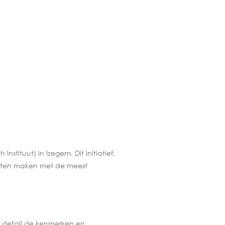
ituut) in Izegem. Dit initiatief,
laten maken met de meest
in detail de kenmerken en