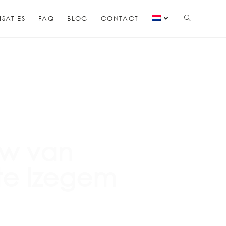
ISATIES
FAQ
BLOG
CONTACT
uw van
 te Izegem