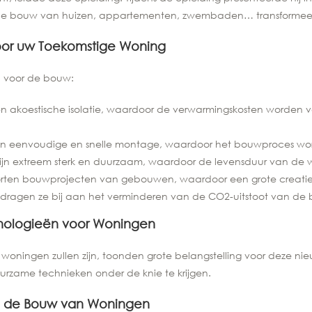
e de bouw van huizen, appartementen, zwembaden… transformeer
voor uw Toekomstige Woning
n voor de bouw:
 en akoestische isolatie, waardoor de verwarmingskosten worden
een eenvoudige en snelle montage, waardoor het bouwproces wor
n zijn extreem sterk en duurzaam, waardoor de levensduur van d
 soorten bouwprojecten van gebouwen, waardoor een grote creatieve
n dragen ze bij aan het verminderen van de CO2-uitstoot van d
hnologieën voor Woningen
 woningen zullen zijn, toonden grote belangstelling voor deze n
rzame technieken onder de knie te krijgen.
in de Bouw van Woningen