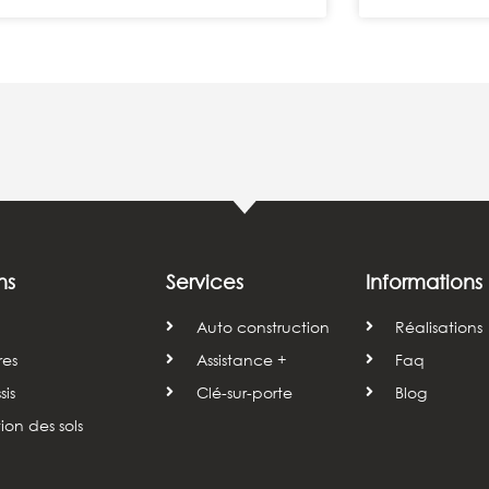
ns
Services
Informations
Auto construction
Réalisations
res
Assistance +
Faq
is
Clé-sur-porte
Blog
tion des sols