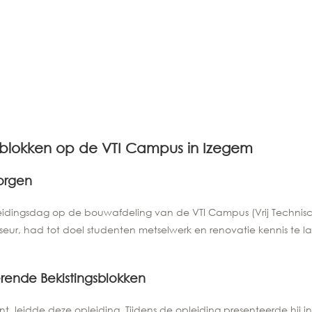
sblokken op de VTI Campus in Izegem
orgen
ngsdag op de bouwafdeling van de VTI Campus (Vrij Technisch Inst
eur, had tot doel studenten metselwerk en renovatie kennis te 
rende Bekistingsblokken
t, leidde deze opleiding. Tijdens de opleiding presenteerde hij 