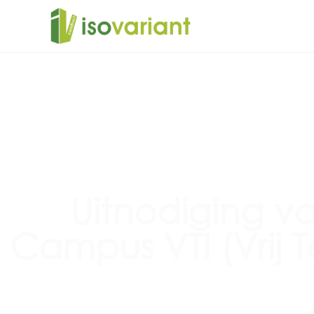
Uitnodiging v
Campus VTI (Vrij T