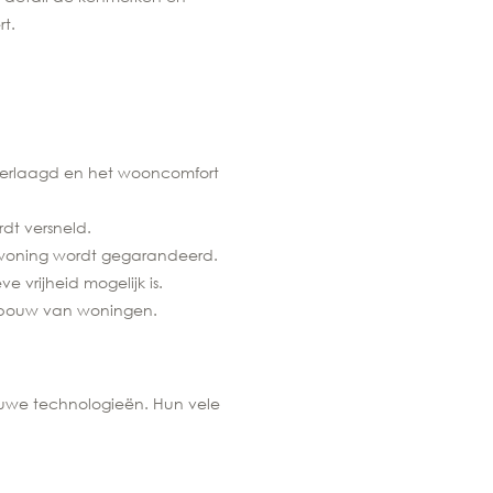
t.
 verlaagd en het wooncomfort
dt versneld.
e woning wordt gegarandeerd.
 vrijheid mogelijk is.
e bouw van woningen.
ieuwe technologieën. Hun vele