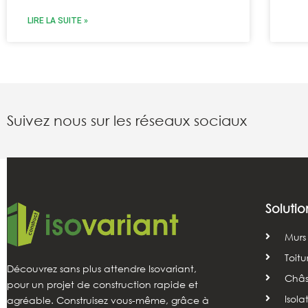
LIRE LA SUITE »
Suivez nous sur les réseaux sociaux
Solutio
Murs
Toitu
Découvrez sans plus attendre Isovariant,
Châss
pour un projet de construction rapide et
Isola
agréable. Construisez vous-même, grâce à