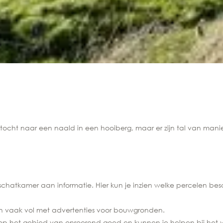
tocht naar een naald in een hooiberg, maar er zijn tal van mani
hatkamer aan informatie. Hier kun je inzien welke percelen besch
aan vaak vol met advertenties voor bouwgronden.
s op het gebied van onroerend goed en kunnen je helpen bij het 