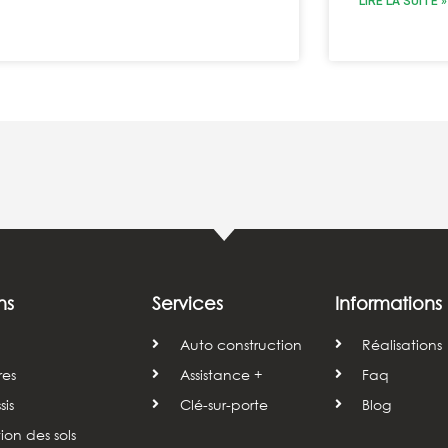
LIRE LA SUITE »
ns
Services
Informations
Auto construction
Réalisations
res
Assistance +
Faq
is
Clé-sur-porte
Blog
tion des sols