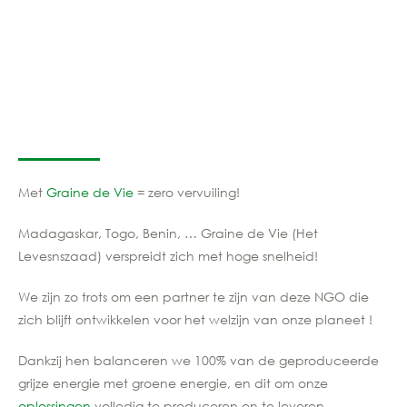
Met
Graine de Vie
= zero vervuiling!
Madagaskar, Togo, Benin, … Graine de Vie (Het
Levesnszaad) verspreidt zich met hoge snelheid!
We zijn zo trots om een partner te zijn van deze NGO die
zich blijft ontwikkelen voor het welzijn van onze planeet !
Dankzij hen balanceren we 100% van de geproduceerde
grijze energie met groene energie, en dit om onze
oplossingen
volledig te produceren en te leveren.